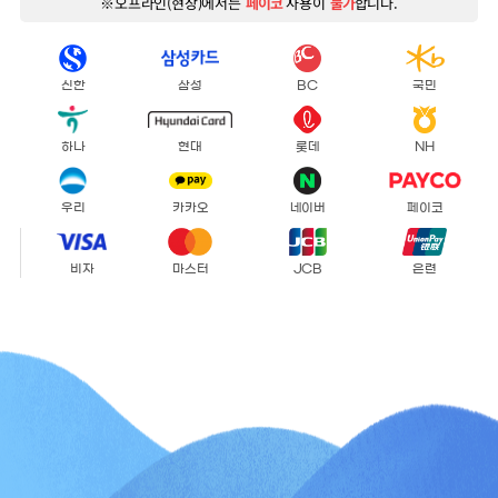
※오프라인(현장)에서는
페이코
사용이
불가
합니다.
신한
삼성
BC
국민
하나
현대
롯데
NH
우리
카카오
네이버
페이코
비자
마스터
JCB
은련