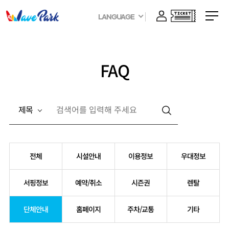
LANGUAGE
FAQ
제목
전체
시설안내
이용정보
우대정보
서핑정보
예약/취소
시즌권
렌탈
단체안내
홈페이지
주차/교통
기타