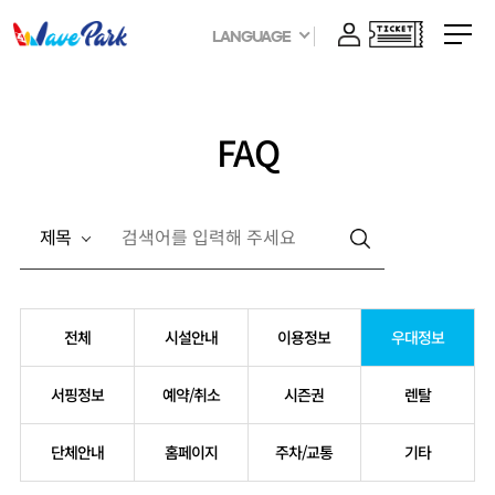
LANGUAGE
FAQ
제목
전체
시설안내
이용정보
우대정보
서핑정보
예약/취소
시즌권
렌탈
단체안내
홈페이지
주차/교통
기타