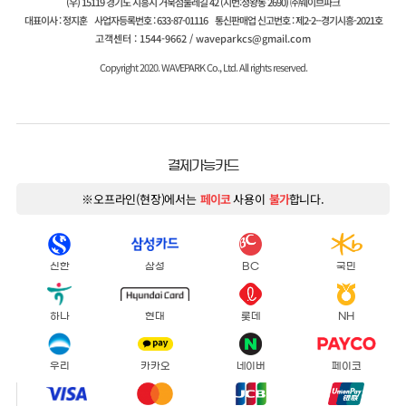
(우) 15119 경기도 시흥시 거북섬둘레길 42 (지번:정왕동 2690) ㈜웨이브파크
대표이사 : 정지훈
사업자등록번호 : 633-87-01116
통신판매업 신고번호 : 제2-2--경기시흥-2021호
고객센터 : 1544-9662 / waveparkcs@gmail.com
Copyright 2020. WAVEPARK Co., Ltd. All rights reserved.
결제가능카드
※오프라인(현장)에서는
페이코
사용이
불가
합니다.
신한
삼성
BC
국민
하나
현대
롯데
NH
우리
카카오
네이버
페이코