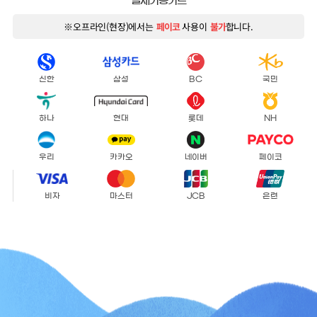
결제가능카드
※오프라인(현장)에서는
페이코
사용이
불가
합니다.
신한
삼성
BC
국민
하나
현대
롯데
NH
우리
카카오
네이버
페이코
비자
마스터
JCB
은련