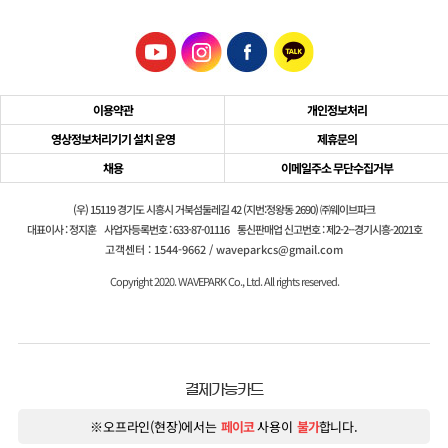
이용약관
개인정보처리
영상정보처리기기 설치 운영
제휴문의
채용
이메일주소 무단수집거부
(우) 15119 경기도 시흥시 거북섬둘레길 42 (지번:정왕동 2690) ㈜웨이브파크
대표이사 : 정지훈
사업자등록번호 : 633-87-01116
통신판매업 신고번호 : 제2-2--경기시흥-2021호
고객센터 : 1544-9662 / waveparkcs@gmail.com
Copyright 2020. WAVEPARK Co., Ltd. All rights reserved.
결제가능카드
※오프라인(현장)에서는
페이코
사용이
불가
합니다.