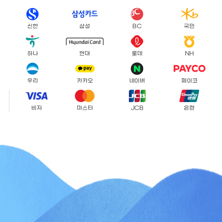
신한
삼성
BC
국민
하나
현대
롯데
NH
우리
카카오
네이버
페이코
비자
마스터
JCB
은련