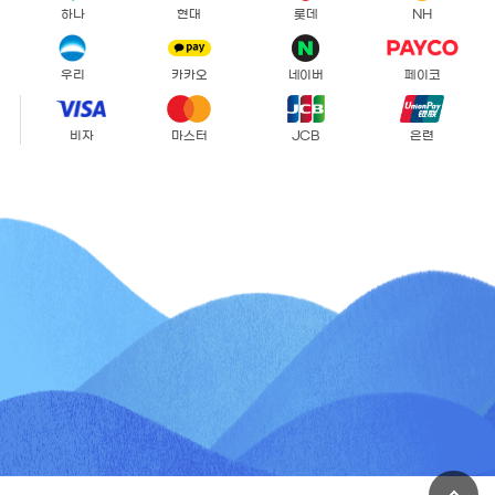
하나
현대
롯데
NH
우리
카카오
네이버
페이코
비자
마스터
JCB
은련