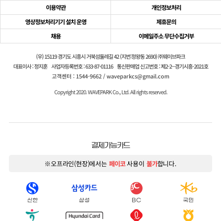
이용약관
개인정보처리
영상정보처리기기 설치 운영
제휴문의
채용
이메일주소 무단수집거부
(우) 15119 경기도 시흥시 거북섬둘레길 42 (지번:정왕동 2690) ㈜웨이브파크
대표이사 : 정지훈
사업자등록번호 : 633-87-01116
통신판매업 신고번호 : 제2-2--경기시흥-2021호
고객센터 : 1544-9662 / waveparkcs@gmail.com
Copyright 2020. WAVEPARK Co., Ltd. All rights reserved.
결제가능카드
※오프라인(현장)에서는
페이코
사용이
불가
합니다.
신한
삼성
BC
국민