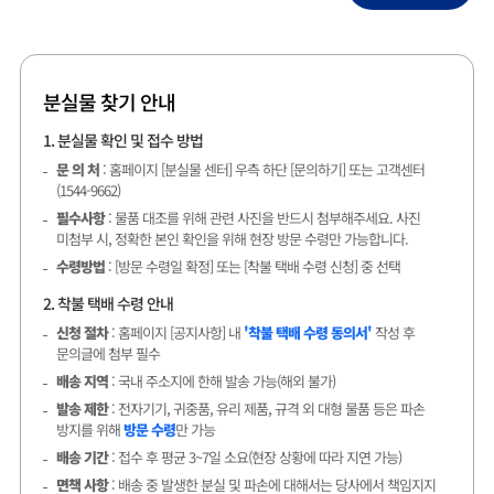
분실물 찾기 안내
1. 분실물 확인 및 접수 방법
문 의 처
: 홈페이지 [분실물 센터] 우측 하단 [문의하기] 또는 고객센터
(1544-9662)
필수사항
: 물품 대조를 위해 관련 사진을 반드시 첨부해주세요. 사진
미첨부 시, 정확한 본인 확인을 위해 현장 방문 수령만 가능합니다.
수령방법
: [방문 수령일 확정] 또는 [착불 택배 수령 신청] 중 선택
2. 착불 택배 수령 안내
신청 절차
: 홈페이지 [공지사항] 내
'착불 택배 수령 동의서'
작성 후
문의글에 첨부 필수
배송 지역
: 국내 주소지에 한해 발송 가능(해외 불가)
발송 제한
: 전자기기, 귀중품, 유리 제품, 규격 외 대형 물품 등은 파손
방지를 위해
방문 수령
만 가능
배송 기간
: 접수 후 평균 3~7일 소요(현장 상황에 따라 지연 가능)
면책 사항
: 배송 중 발생한 분실 및 파손에 대해서는 당사에서 책임지지