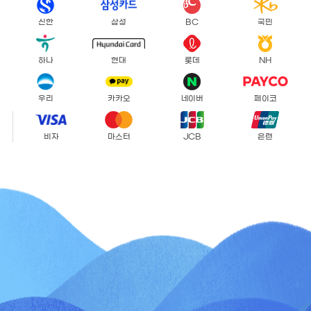
신한
삼성
BC
국민
하나
현대
롯데
NH
우리
카카오
네이버
페이코
비자
마스터
JCB
은련