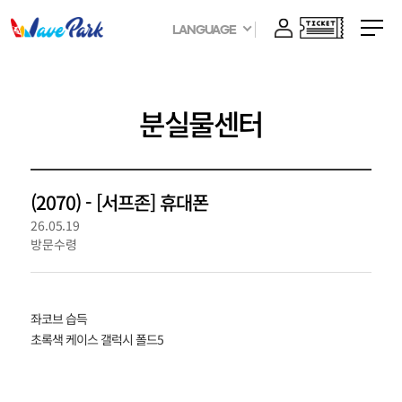
LANGUAGE
분실물센터
(2070) - [서프존] 휴대폰
26.05.19
방문수령
좌코브 습득
초록색 케이스 갤럭시 폴드5