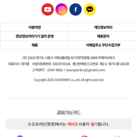
이용약관
개인정보처리
영상정보처리기기 설치 운영
제휴문의
채용
이메일주소 무단수집거부
(우) 15119 경기도 시흥시 거북섬둘레길 42 (지번:정왕동 2690) ㈜웨이브파크
대표이사 : 정지훈
사업자등록번호 : 633-87-01116
통신판매업 신고번호 : 제2-2--경기시흥-2021호
고객센터 : 1544-9662 / waveparkcs@gmail.com
Copyright 2020. WAVEPARK Co., Ltd. All rights reserved.
결제가능카드
※오프라인(현장)에서는
페이코
사용이
불가
합니다.