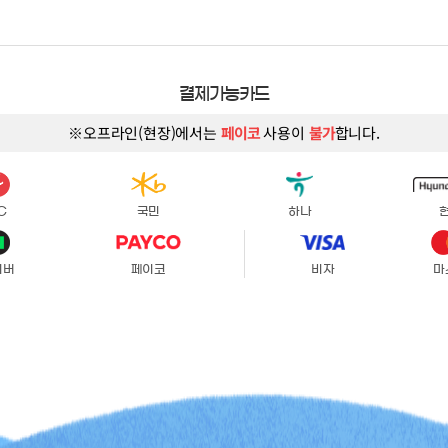
결제가능카드
※오프라인(현장)에서는
페이코
사용이
불가
합니다.
C
국민
하나
이버
페이코
비자
마