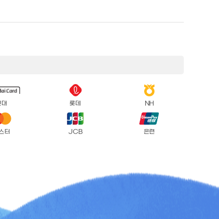
현대
롯데
NH
스터
JCB
은련