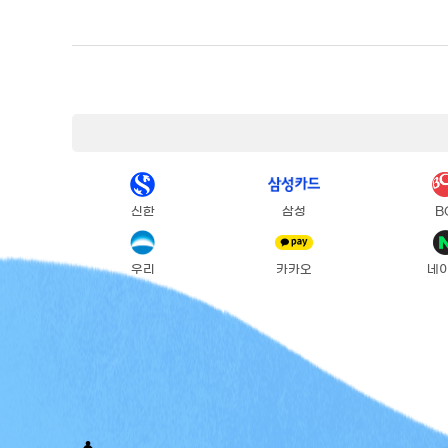
신한
삼성
B
우리
카카오
네