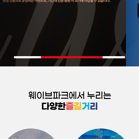
웨이브파크에서 누리는
다양한
즐
길
거
리