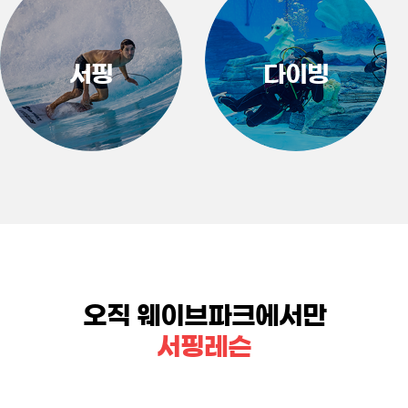
서핑
다이빙
오직 웨이브파크에서만
서핑레슨