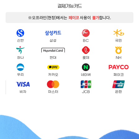
결제가능카드
※오프라인(현장)에서는
페이코
사용이
불가
합니다.
신한
삼성
BC
국민
하나
현대
롯데
NH
우리
카카오
네이버
페이코
비자
마스터
JCB
은련