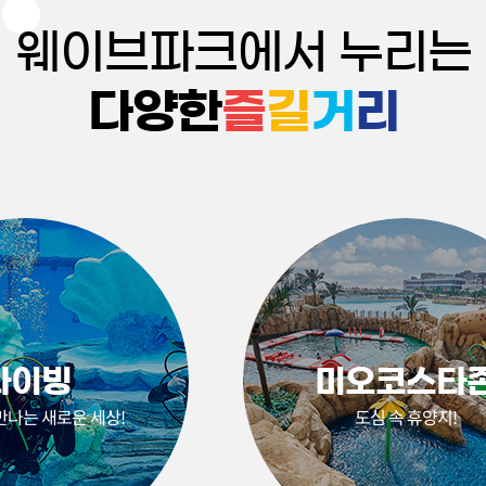
웨이브파크에서 누리는
다양한
즐
길
거
리
다이빙
미오코스타
만나는 새로운 세상!
도심 속 휴양지!