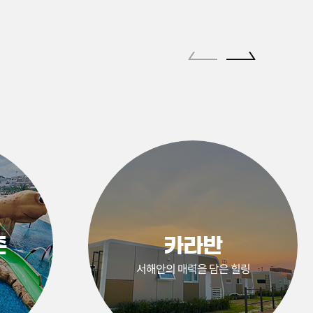
존
카라반
서해안의 매력을 담은 힐링